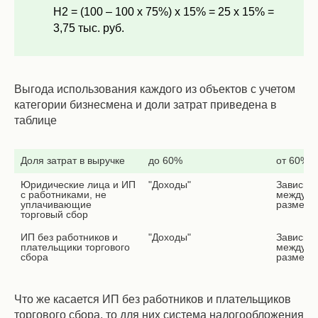
Н2 = (100 – 100 х 75%) х 15% = 25 х 15% =
3,75 тыс. руб.
Выгода использования каждого из объектов с учетом
категории бизнесмена и доли затрат приведена в
таблице
Доля затрат в выручке
до 60%
от 60% 
Юридические лица и ИП 
"Доходы"
Зависит 
с работниками, не 
между су
уплачивающие 
размера
ИП без работников и 
"Доходы"
Зависит 
плательщики торгового 
между су
сбора
размера
Что же касается ИП без работников и плательщиков
торгового сбора, то для них система налогообложения