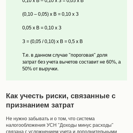
0,10 х В – 0,10 х З = 0,05 х В
(0,10 – 0,05) х В = 0,10 х З
0,05 х В = 0,10 х З
З = (0,05 / 0,10) х В = 0,5 х В
Т.е. в данном случае "пороговая" доля
затрат без учета вычетов составит не 60%, а
50% от выручки.
Как учесть риски, связанные с
признанием затрат
Не нужно забывать и о том, что система
налогообложения УСН "Доходы минус расходы"
связана с усложнением учета и дополнительными