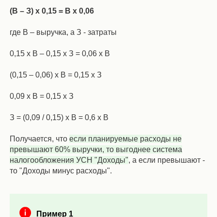
(В – З) х 0,15 = В х 0,06
где В – выручка, а З - затраты
0,15 х В – 0,15 х З = 0,06 х В
(0,15 – 0,06) х В = 0,15 х З
0,09 х В = 0,15 х З
З = (0,09 / 0,15) х В = 0,6 х В
Получается, что
если планируемые расходы не
превышают 60% выручки, то выгоднее система
налогообложения УСН "Доходы"
, а если превышают -
то "Доходы минус расходы".
Пример 1