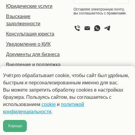
Юридические услуги
Оставляя электронную почту,
вы соглашаетесь с правилами.
Взыскание
задолженности
Консультация юриста
Уведомление о КИК
Документы для бизнеса
Внедрение и поддержка
1С
Учёт.pro обрабатывает cookie, чтобы сайт был удобным,
ИТ-аутсорсинг
быстрым и персонализированным именно для вас.
Вы можете запретить обработку cookies в настройках
браузера. Пользуясь сайтом, вы соглашаетесь с
использованием
cookie
и
политикой
© «Учёт.pro» 2008 —
Техподдержка
TechHUB
конфиденциальности
.
2026 г.
Хорошо