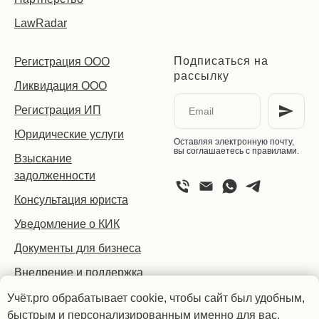
LawRadar
Подписаться на
Регистрация ООО
рассылку
Ликвидация ООО
Регистрация ИП
Юридические услуги
Оставляя электронную почту,
вы соглашаетесь с правилами.
Взыскание
задолженности
Консультация юриста
Уведомление о КИК
Документы для бизнеса
Внедрение и поддержка
1С
Учёт.pro обрабатывает cookie, чтобы сайт был удобным,
ИТ-аутсорсинг
быстрым и персонализированным именно для вас.