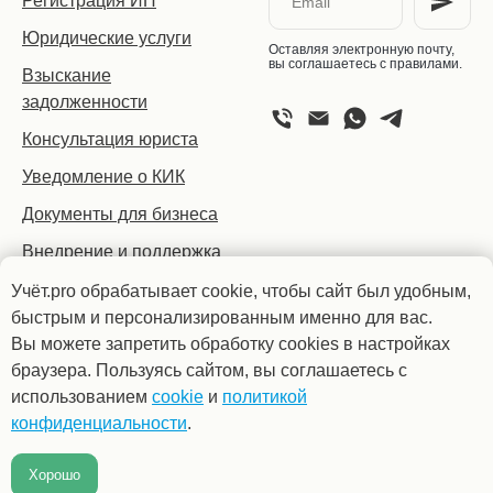
Регистрация ИП
Юридические услуги
Оставляя электронную почту,
вы соглашаетесь с правилами.
Взыскание
задолженности
Консультация юриста
Уведомление о КИК
Документы для бизнеса
Внедрение и поддержка
1С
Учёт.pro обрабатывает cookie, чтобы сайт был удобным,
ИТ-аутсорсинг
быстрым и персонализированным именно для вас.
Вы можете запретить обработку cookies в настройках
браузера. Пользуясь сайтом, вы соглашаетесь с
использованием
cookie
и
политикой
© «Учёт.pro» 2008 —
Техподдержка
TechHUB
конфиденциальности
.
2026 г.
Хорошо